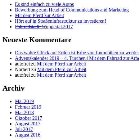
Es sind einfach zu viele Autos
Bewerbung zum Head of Communications and Marketing
Mit dem Pferd zur Arbeit
Hört auf in Straßeninfrastruktur zu investieren!
F̶a̶h̶r̶r̶a̶d̶s̶t̶a̶d̶t̶ ̶ Wuppertal 2017
Neueste Kommentare
Das wahre Glück auf Erden ist Erbe von Immobilien zu werden
Adventskalender 2019 – 4. Türchen | Mit dem Fahrrad zur Arbe
autofrei
zu
Mit dem Pferd zur Arbeit
Norbert
zu
Mit dem Pferd zur Arbeit
autofrei
zu
Mit dem Pferd zur Arbeit
Archiv
Mai 2019
Februar 2019
Mai 2018
Oktober 2017
August 2017
Juli 2017
August 2016