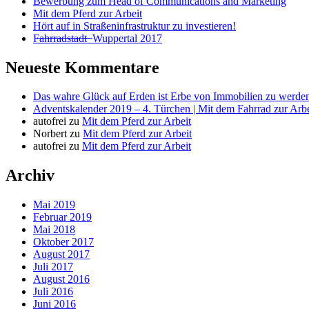
Bewerbung zum Head of Communications and Marketing
Mit dem Pferd zur Arbeit
Hört auf in Straßeninfrastruktur zu investieren!
F̶a̶h̶r̶r̶a̶d̶s̶t̶a̶d̶t̶ ̶ Wuppertal 2017
Neueste Kommentare
Das wahre Glück auf Erden ist Erbe von Immobilien zu werden
Adventskalender 2019 – 4. Türchen | Mit dem Fahrrad zur Arbe
autofrei
zu
Mit dem Pferd zur Arbeit
Norbert
zu
Mit dem Pferd zur Arbeit
autofrei
zu
Mit dem Pferd zur Arbeit
Archiv
Mai 2019
Februar 2019
Mai 2018
Oktober 2017
August 2017
Juli 2017
August 2016
Juli 2016
Juni 2016