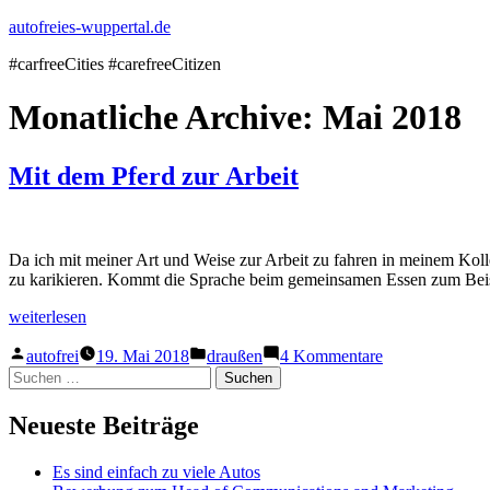
Zum
autofreies-wuppertal.de
Inhalt
#carfreeCities #carefreeCitizen
springen
Monatliche Archive:
Mai 2018
Mit dem Pferd zur Arbeit
Da ich mit meiner Art und Weise zur Arbeit zu fahren in meinem Koll
zu karikieren. Kommt die Sprache beim gemeinsamen Essen zum Beispie
„Mit
weiterlesen
dem
Veröffentlicht
Veröffentlicht
zu
Pferd
autofrei
19. Mai 2018
draußen
4 Kommentare
von
in
Mit
zur
Suchen
dem
Arbeit“
nach:
Pferd
Neueste Beiträge
zur
Arbeit
Es sind einfach zu viele Autos