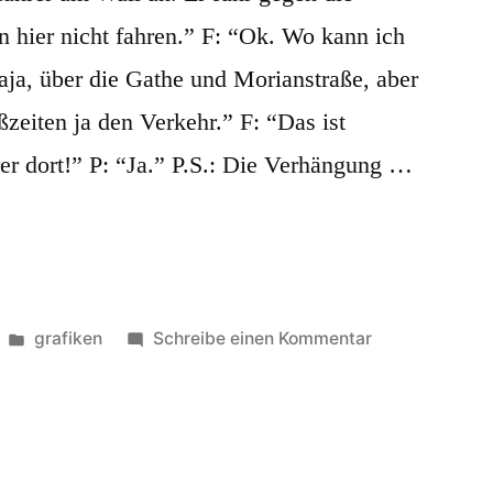
n hier nicht fahren.” F: “Ok. Wo kann ich
aja, über die Gathe und Morianstraße, aber
ßzeiten ja den Verkehr.” F: “Das ist
rer dort!” P: “Ja.” P.S.: Die Verhängung …
Veröffentlicht
zu
grafiken
Schreibe einen Kommentar
in
F̶a̶h̶r̶r̶a̶d̶s̶t̶a̶d̶t̶
Wuppertal
2017