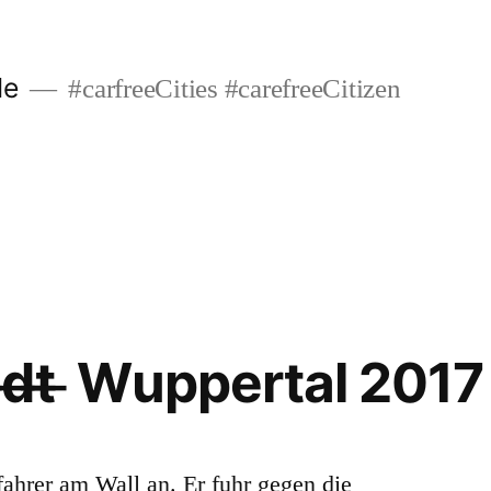
de
#carfreeCities #carefreeCitizen
s̶t̶a̶d̶t̶ ̶ Wuppertal 2017
dfahrer am Wall an. Er fuhr gegen die