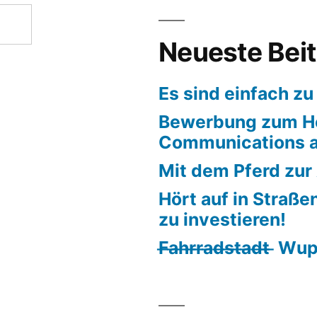
Neueste Bei
Es sind einfach zu
Bewerbung zum H
Communications a
Mit dem Pferd zur
Hört auf in Straße
zu investieren!
F̶a̶h̶r̶r̶a̶d̶s̶t̶a̶d̶t̶ 