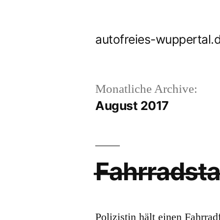
Zum
Inhalt
autofreies-wuppertal.
springen
Monatliche Archive:
August 2017
F̶a̶h̶r̶r̶a̶d̶
Polizistin hält einen Fahrra