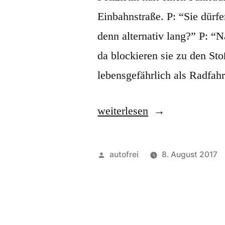
Einbahnstraße. P: “Sie dürfe
denn alternativ lang?” P: “N
da blockieren sie zu den Sto
lebensgefährlich als Radfah
„F̶a̶h̶r̶r̶a̶d̶s̶t̶a̶d̶t̶
weiterlesen
Wuppertal
Veröffentlicht
autofrei
8. August 2017
2017“
von