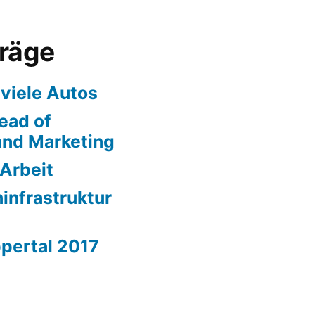
träge
 viele Autos
ead of
nd Marketing
 Arbeit
ninfrastruktur
̶ Wuppertal 2017