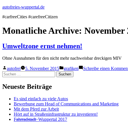
Zum
autofreies-wuppertal.de
Inhalt
#carfreeCities #carefreeCitizen
springen
Monatliche Archive:
November 
Umweltzone ernst nehmen!
Ohne Ausnahmen für den nicht mehr nachweisbar dreckigen MIV
Veröffentlicht
Veröffentlicht
autofrei
5. November 2015
grafiken
Schreibe einen Kommen
von
in
Suchen
nach:
Neueste Beiträge
Es sind einfach zu viele Autos
Bewerbung zum Head of Communications and Marketing
Mit dem Pferd zur Arbeit
Hört auf in Straßeninfrastruktur zu investieren!
F̶a̶h̶r̶r̶a̶d̶s̶t̶a̶d̶t̶ ̶ Wuppertal 2017