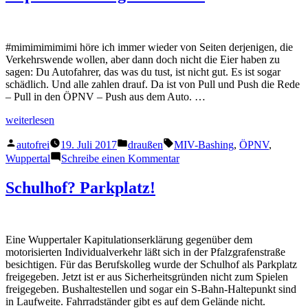
Pferd
zur
Arbeit
#mimimimimimi höre ich immer wieder von Seiten derjenigen, die
Verkehrswende wollen, aber dann doch nicht die Eier haben zu
sagen: Du Autofahrer, das was du tust, ist nicht gut. Es ist sogar
schädlich. Und alle zahlen drauf. Da ist von Pull und Push die Rede
– Pull in den ÖPNV – Push aus dem Auto. …
„Repression
weiterlesen
bringt
Veröffentlicht
Veröffentlicht
Schlagwörter:
wohl
autofrei
19. Juli 2017
draußen
MIV-Bashing
,
ÖPNV
,
von
in
was!“
zu
Wuppertal
Schreibe einen Kommentar
Repression
bringt
Schulhof? Parkplatz!
wohl
was!
Eine Wuppertaler Kapitulationserklärung gegenüber dem
motorisierten Individualverkehr läßt sich in der Pfalzgrafenstraße
besichtigen. Für das Berufskolleg wurde der Schulhof als Parkplatz
freigegeben. Jetzt ist er aus Sicherheitsgründen nicht zum Spielen
freigegeben. Bushaltestellen und sogar ein S-Bahn-Haltepunkt sind
in Laufweite. Fahrradständer gibt es auf dem Gelände nicht.