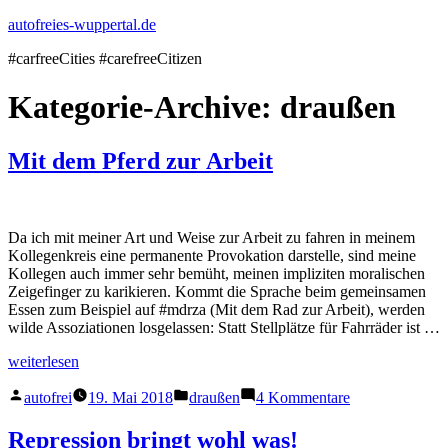
Zum
autofreies-wuppertal.de
Inhalt
#carfreeCities #carefreeCitizen
springen
Kategorie-Archive:
draußen
Mit dem Pferd zur Arbeit
Da ich mit meiner Art und Weise zur Arbeit zu fahren in meinem
Kollegenkreis eine permanente Provokation darstelle, sind meine
Kollegen auch immer sehr bemüht, meinen impliziten moralischen
Zeigefinger zu karikieren. Kommt die Sprache beim gemeinsamen
Essen zum Beispiel auf #mdrza (Mit dem Rad zur Arbeit), werden
wilde Assoziationen losgelassen: Statt Stellplätze für Fahrräder ist …
„Mit
weiterlesen
dem
Veröffentlicht
Veröffentlicht
zu
Pferd
autofrei
19. Mai 2018
draußen
4 Kommentare
von
in
Mit
zur
dem
Arbeit“
Repression bringt wohl was!