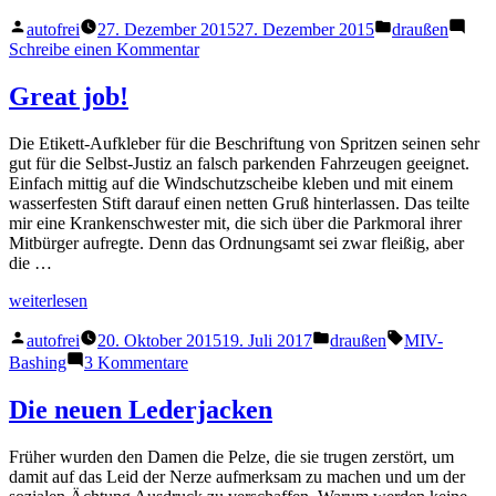
Veröffentlicht
Veröffentlicht
autofrei
27. Dezember 2015
27. Dezember 2015
draußen
von
in
zu
Schreibe einen Kommentar
Schulhof?
Parkplatz!
Great job!
Die Etikett-Aufkleber für die Beschriftung von Spritzen seinen sehr
gut für die Selbst-Justiz an falsch parkenden Fahrzeugen geeignet.
Einfach mittig auf die Windschutzscheibe kleben und mit einem
wasserfesten Stift darauf einen netten Gruß hinterlassen. Das teilte
mir eine Krankenschwester mit, die sich über die Parkmoral ihrer
Mitbürger aufregte. Denn das Ordnungsamt sei zwar fleißig, aber
die …
„Great
weiterlesen
job!“
Veröffentlicht
Veröffentlicht
Schlagwörter
autofrei
20. Oktober 2015
19. Juli 2017
draußen
MIV-
von
in
zu
Bashing
3 Kommentare
Great
job!
Die neuen Lederjacken
Früher wurden den Damen die Pelze, die sie trugen zerstört, um
damit auf das Leid der Nerze aufmerksam zu machen und um der