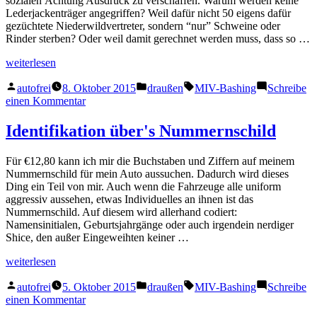
sozialen Ächtung Ausdruck zu verschaffen. Warum werden keine
Lederjackenträger angegriffen? Weil dafür nicht 50 eigens dafür
gezüchtete Niederwildvertreter, sondern “nur” Schweine oder
Rinder sterben? Oder weil damit gerechnet werden muss, dass so …
„Die
weiterlesen
neuen
Veröffentlicht
Veröffentlicht
Schlagwörter:
Lederjacken“
autofrei
8. Oktober 2015
draußen
MIV-Bashing
Schreibe
von
in
zu
einen Kommentar
Die
neuen
Identifikation über's Nummernschild
Lederjacken
Für €12,80 kann ich mir die Buchstaben und Ziffern auf meinem
Nummernschild für mein Auto aussuchen. Dadurch wird dieses
Ding ein Teil von mir. Auch wenn die Fahrzeuge alle uniform
aggressiv aussehen, etwas Individuelles an ihnen ist das
Nummernschild. Auf diesem wird allerhand codiert:
Namensinitialen, Geburtsjahrgänge oder auch irgendein nerdiger
Shice, den außer Eingeweihten keiner …
„Identifikation
weiterlesen
über's
Veröffentlicht
Veröffentlicht
Schlagwörter:
Nummernschild“
autofrei
5. Oktober 2015
draußen
MIV-Bashing
Schreibe
von
in
zu
einen Kommentar
Identifikation