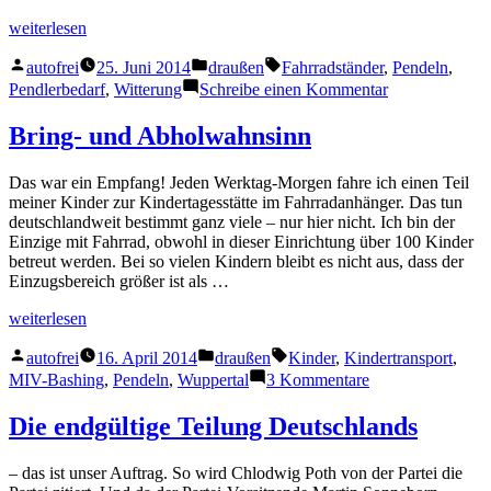
„Fahrradständer
weiterlesen
auf
Veröffentlicht
Veröffentlicht
Schlagwörter:
der
autofrei
25. Juni 2014
draußen
Fahrradständer
,
Pendeln
,
von
in
Arbeit“
zu
Pendlerbedarf
,
Witterung
Schreibe einen Kommentar
Fahrradständer
auf
Bring- und Abholwahnsinn
der
Arbeit
Das war ein Empfang! Jeden Werktag-Morgen fahre ich einen Teil
meiner Kinder zur Kindertagesstätte im Fahrradanhänger. Das tun
deutschlandweit bestimmt ganz viele – nur hier nicht. Ich bin der
Einzige mit Fahrrad, obwohl in dieser Einrichtung über 100 Kinder
betreut werden. Bei so vielen Kindern bleibt es nicht aus, dass der
Einzugsbereich größer ist als …
„Bring-
weiterlesen
und
Veröffentlicht
Veröffentlicht
Schlagwörter:
Abholwahnsinn“
autofrei
16. April 2014
draußen
Kinder
,
Kindertransport
,
von
in
zu
MIV-Bashing
,
Pendeln
,
Wuppertal
3 Kommentare
Bring-
und
Die endgültige Teilung Deutschlands
Abholwahnsinn
– das ist unser Auftrag. So wird Chlodwig Poth von der Partei die