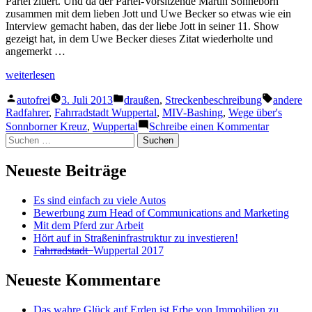
Partei zitiert. Und da der Partei-Vorsitzende Martin Sonneborn
zusammen mit dem lieben Jott und Uwe Becker so etwas wie ein
Interview gemacht haben, das der liebe Jott in seiner 11. Show
gezeigt hat, in dem Uwe Becker dieses Zitat wiederholte und
angemerkt …
„Die
weiterlesen
endgültige
Veröffentlicht
Veröffentlicht
Schlagwö
Teilung
autofrei
3. Juli 2013
draußen
,
Streckenbeschreibung
andere
von
in
Deutschlands“
Radfahrer
,
Fahrradstadt Wuppertal
,
MIV-Bashing
,
Wege über's
zu
Sonnborner Kreuz
,
Wuppertal
Schreibe einen Kommentar
Die
Suchen
endgültig
nach:
Teilung
Neueste Beiträge
Deutschl
Es sind einfach zu viele Autos
Bewerbung zum Head of Communications and Marketing
Mit dem Pferd zur Arbeit
Hört auf in Straßeninfrastruktur zu investieren!
F̶a̶h̶r̶r̶a̶d̶s̶t̶a̶d̶t̶ ̶ Wuppertal 2017
Neueste Kommentare
Das wahre Glück auf Erden ist Erbe von Immobilien zu