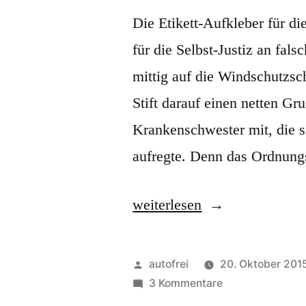
Die Etikett-Aufkleber für di
für die Selbst-Justiz an fal
mittig auf die Windschutzsc
Stift darauf einen netten Gru
Krankenschwester mit, die s
aufregte. Denn das Ordnungs
„Great
weiterlesen
job!“
Veröffentlicht
autofrei
20. Oktober 201
von
zu
3 Kommentare
Great