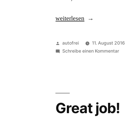
„Automobilismus
weiterlesen
im
Kinderzimmer“
Veröffentlicht
autofrei
11. August 2016
von
zu
Schreibe einen Kommentar
Aut
im
Kin
Great job!