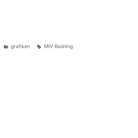
Veröffentlicht
Schlagwörter:
grafiken
MIV-Bashing
in
omobilismus
derzimmer