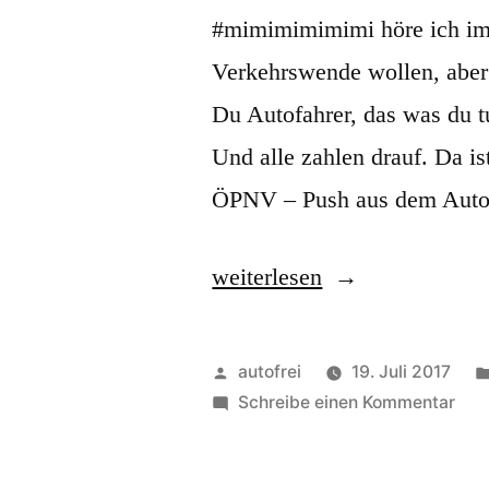
#mimimimimimi höre ich imm
Verkehrswende wollen, aber 
Du Autofahrer, das was du tus
Und alle zahlen drauf. Da is
ÖPNV – Push aus dem Aut
„Repression
weiterlesen
bringt
wohl
Veröffentlicht
autofrei
19. Juli 2017
was!“
von
zu
Schreibe einen Kommentar
Rep
brin