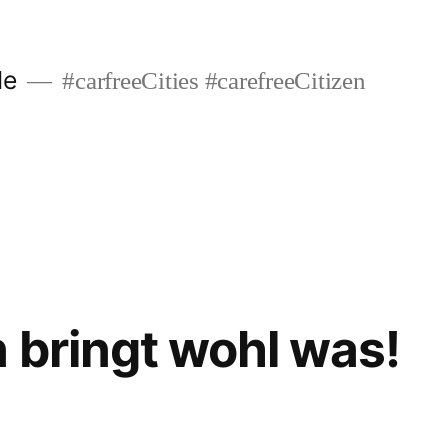
de
#carfreeCities #carefreeCitizen
 bringt wohl was!