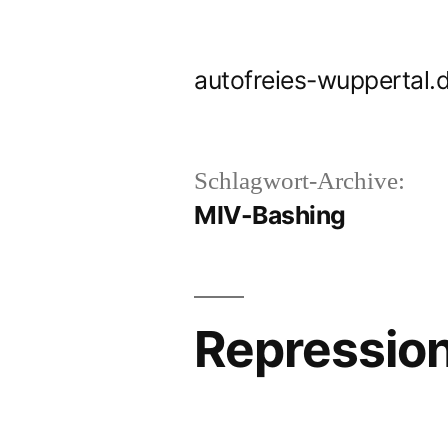
Zum
Inhalt
autofreies-wuppertal.
springen
Schlagwort-Archive:
MIV-Bashing
Repression