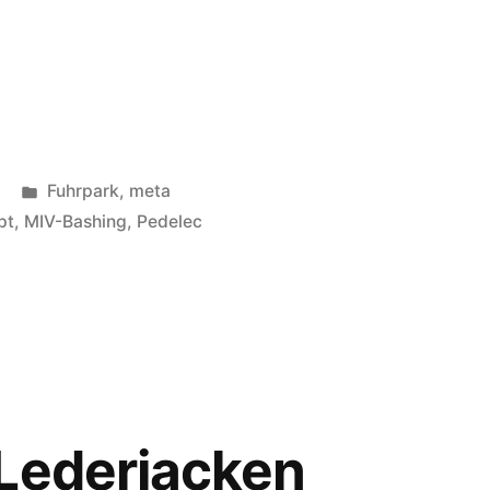
Veröffentlicht
Fuhrpark
,
meta
in
pt
,
MIV-Bashing
,
Pedelec
re
Lederjacken