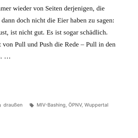
er wieder von Seiten derjenigen, die
dann doch nicht die Eier haben zu sagen:
t, ist nicht gut. Es ist sogar schädlich.
t von Pull und Push die Rede – Pull in den
o. …
Veröffentlicht
Schlagwörter:
draußen
MIV-Bashing
,
ÖPNV
,
Wuppertal
in
ression
gt