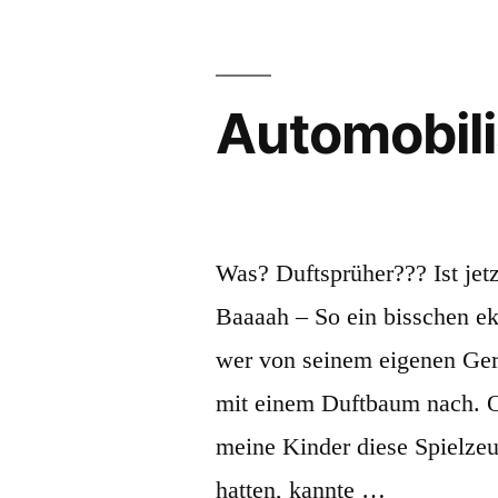
woh
was
Automobil
Was? Duftsprüher??? Ist jet
Baaaah – So ein bisschen ek
wer von seinem eigenen Geruc
mit einem Duftbaum nach. O
meine Kinder diese Spielze
hatten, kannte …