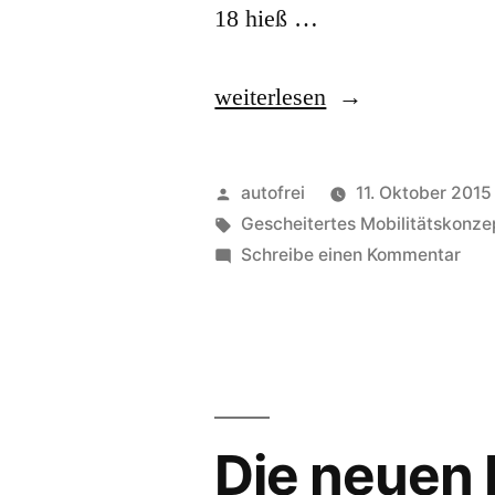
18 hieß …
„5
weiterlesen
Jahre“
Veröffentlicht
autofrei
11. Oktober 2015
von
Schlagwörter:
Gescheitertes Mobilitätskonze
zu
Schreibe einen Kommentar
5
Jah
Die neuen 