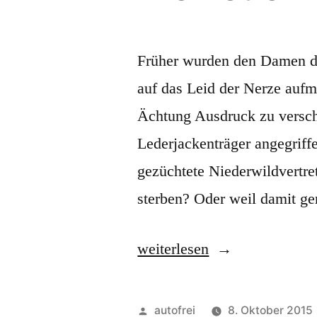
Früher wurden den Damen die
auf das Leid der Nerze auf
Ächtung Ausdruck zu versc
Lederjackenträger angegriffe
gezüchtete Niederwildvertre
sterben? Oder weil damit g
„Die
weiterlesen
neuen
Lederjacken“
Veröffentlicht
autofrei
8. Oktober 2015