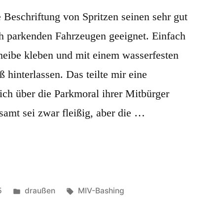
e Beschriftung von Spritzen seinen sehr gut
sch parkenden Fahrzeugen geeignet. Einfach
heibe kleben und mit einem wasserfesten
ß hinterlassen. Das teilte mir eine
ich über die Parkmoral ihrer Mitbürger
amt sei zwar fleißig, aber die …
Veröffentlicht
Schlagwörter:
5
draußen
MIV-Bashing
in