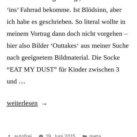
‘ins’ Fahrrad bekomme. Ist Blödsinn, aber
ich habe es geschrieben. So literal wollte in
meinem Vortrag dann doch nicht vorgehen –
hier also Bilder ‘Outtakes‘ aus meiner Suche
nach geeignetem Bildmaterial. Die Socke
“EAT MY DUST” für Kinder zwischen 3
und …
„eat
weiterlesen
my
dust“
Veröffentlicht
Veröffentlicht
autofrei
19. Juni 2015
meta