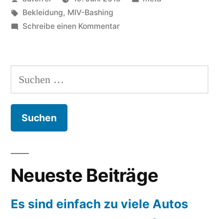
von
Schlagwörter:
in
Bekleidung
,
MIV-Bashing
zu
Schreibe einen Kommentar
eat
my
dust
Suchen
nach:
Neueste Beiträge
Es sind einfach zu viele Autos