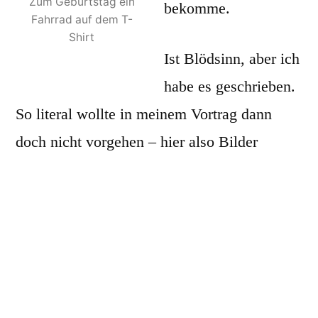
Zum Geburtstag ein
bekomme.
Fahrrad auf dem T-
Shirt
Ist Blödsinn, aber ich
habe es geschrieben.
So literal wollte in meinem Vortrag dann
doch nicht vorgehen – hier also Bilder
‘
Outtakes
‘ aus meiner Suche nach
geeignetem Bildmaterial.
Die Socke “EAT MY DUST” für Kinder
zwischen 3 und 5 stoss mir dabei wieder
übel auf. Wer lässt so etwas produzieren?