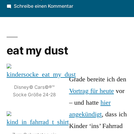
von
zu
Schreibe einen Kommentar
eat
my
dust
eat my dust
Grade bereite ich den
Disney© Cars©®™
Vortrag für heute
vor
Socke Größe 24-28
– und hatte
hier
angekündigt
, dass ich
Kinder ‘ins’ Fahrrad