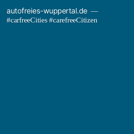
Zum
autofreies-wuppertal.de
Inhalt
#carfreeCities #carefreeCitizen
springen