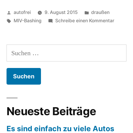
ein
Veröffentlicht
Veröffentlicht
autofrei
9. August 2015
draußen
Arschloch
von
Schlagwörter:
in
zu
MIV-Bashing
Schreibe einen Kommentar
–
Ich
und
bin
ein
zwar
Suchen
Arschlo
ein
nach:
–
und
richtiges“
zwar
ein
richtige
Neueste Beiträge
Es sind einfach zu viele Autos