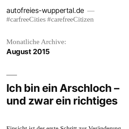
Zum
autofreies-wuppertal.de
Inhalt
#carfreeCities #carefreeCitizen
springen
Monatliche Archive:
August 2015
Ich bin ein Arschloch –
und zwar ein richtiges
Einsicht ist der erste Schritt zur Veränderung.