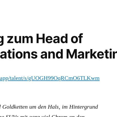
sind
einfach
zu
viele
Autos
 zum Head of
tions and Marketi
.com/app/talent/s/gUOGH99OqRCmO6TLKwm
el Goldketten um den Hals, im Hintergrund
ne SUVs mit ganz viel Chrom an den