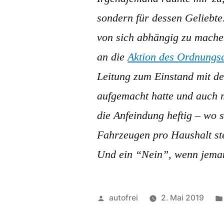
sondern für dessen Geliebt
von sich abhängig zu mache
an die
Aktion des Ordnungs
Leitung zum Einstand mit d
aufgemacht hatte und auch m
die Anfeindung heftig – wo s
Fahrzeugen pro Haushalt ste
Und ein “Nein”, wenn jeman
Veröffentlicht
autofrei
2. Mai 2019
von