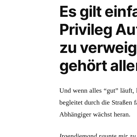
Es gilt ein
Privileg A
zu verwei
gehört alle
Und wenn alles “gut” läuft, 
begleitet durch die Straßen 
Abhängiger wächst heran.
Irgendjemand raunte mir zu,