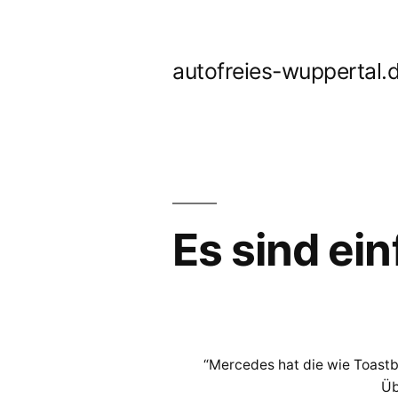
Zum
Inhalt
autofreies-wuppertal.
springen
Es sind ein
“Mercedes hat die wie Toastb
Üb