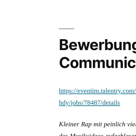
Bewerbung
Communica
https://eventim.talentry
hdy/jobs/78487/details
Kleiner Rap mit peinlich vi
des Musikvideos aufgeblase