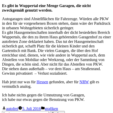
Es gibt in Wuppertal eine Menge Garagen, die nicht
zweckgemäß genutzt werden.
Autogaragen sind Abstellflächen für Fahrzeuge. Würden alle PKW
in den für sie vorgesehenen Boxen stehen, dann wäre der Parkdruck
in urbanen Wohngebieten sicherlich geringer.
Es gibt Hausgemeinschaften innerhalb der dicht besiedelten Bereich
Wuppertals, die den zu ihrem Haus gehörenden Garagenhof zu einer
autofreien Zone deklariert haben. Das tut der Hausgemeinschaft
sicherlich gut, schafft Platz für die kleinen Kinder und den
Gartentisch mit Bank. Die vielen Garagen, die über den Hof
erreichbar sind, dienen, wie viele andere in Wuppertal auch, dem
Abstellen von Mobiliar oder Werkzeug, oder der Sammlung von
Dingen, die schön sind. Aber nicht für das Abstellen von PKW.
Die stehen dann außerhalb – vor dem Haus – am Straßenrand.
Gewinn privatisiert – Verlust sozialisiert.
Hab jetzt nur was für
Hessen
gefunden, aber für
NRW
gilt es
vermutlich analog.
Ich habe nichts gegen die Umnutzung von Garagen,
ich habe nur etwas gegen die Benutzung von PKW.
Veröffentlicht
Veröffentlicht
autofrei
5. Juli 2016
grafiken
von
in
Suchen