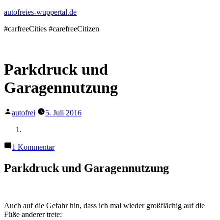
Zum
autofreies-wuppertal.de
Inhalt
#carfreeCities #carefreeCitizen
springen
Parkdruck und
Garagennutzung
Veröffentlicht
autofrei
5. Juli 2016
von
zu
1 Kommentar
Parkdruck
und
Parkdruck und Garagennutzung
Garagennutzung
Auch auf die Gefahr hin, dass ich mal wieder großflächig auf die
Füße anderer trete: