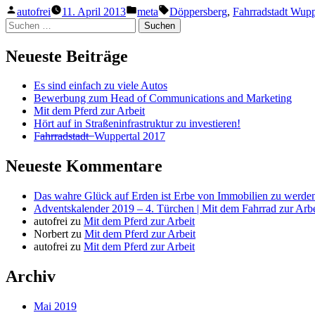
Veröffentlicht
Veröffentlicht
Schlagwörter:
autofrei
11. April 2013
meta
Döppersberg
,
Fahrradstadt Wupp
von
in
Suchen
nach:
Neueste Beiträge
Es sind einfach zu viele Autos
Bewerbung zum Head of Communications and Marketing
Mit dem Pferd zur Arbeit
Hört auf in Straßeninfrastruktur zu investieren!
F̶a̶h̶r̶r̶a̶d̶s̶t̶a̶d̶t̶ ̶ Wuppertal 2017
Neueste Kommentare
Das wahre Glück auf Erden ist Erbe von Immobilien zu werden
Adventskalender 2019 – 4. Türchen | Mit dem Fahrrad zur Arbe
autofrei
zu
Mit dem Pferd zur Arbeit
Norbert
zu
Mit dem Pferd zur Arbeit
autofrei
zu
Mit dem Pferd zur Arbeit
Archiv
Mai 2019