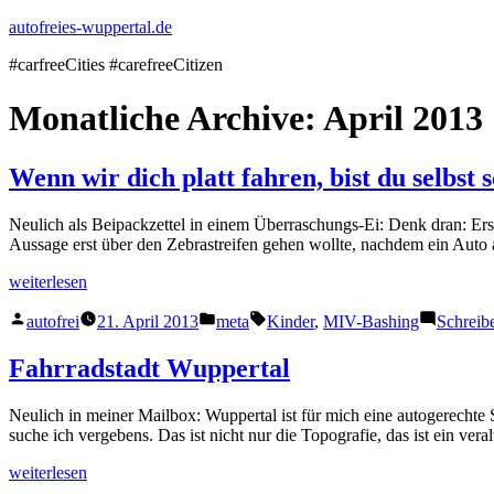
Zum
autofreies-wuppertal.de
Inhalt
#carfreeCities #carefreeCitizen
springen
Monatliche Archive:
April 2013
Wenn wir dich platt fahren, bist du selbst
Neulich als Beipackzettel in einem Überraschungs-Ei: Denk dran: Erst
Aussage erst über den Zebrastreifen gehen wollte, nachdem ein Auto 
„Wenn
weiterlesen
wir
Veröffentlicht
Veröffentlicht
Schlagwörter:
dich
autofrei
21. April 2013
meta
Kinder
,
MIV-Bashing
Schreib
von
in
platt
fahren,
Fahrradstadt Wuppertal
bist
du
Neulich in meiner Mailbox: Wuppertal ist für mich eine autogerechte S
selbst
suche ich vergebens. Das ist nicht nur die Topografie, das ist ein ve
schuld
gewesen“
„Fahrradstadt
weiterlesen
Wuppertal“