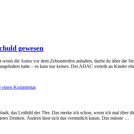
 schuld gewesen
 wenn die Autos vor dem Zebrastreifen anhalten, darfst du über die Str
angehalten hatte – es kam nur keines. Der ADAC verteilt an Kinder eb
zu
e einen Kommentar
Wenn
wir
dich
platt
tadt, das Leitbild der 70er. Das merke ich schon, wenn ich mal über di
fahren,
raltetes Denken. Ändern lässt sich das vermutlich kaum. Das müsste …
bist
du
selbst