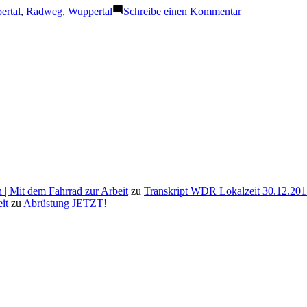
schuld
zu
ertal
,
Radweg
,
Wuppertal
Schreibe einen Kommentar
gewesen
Fahrradstadt
Wuppertal
 | Mit dem Fahrrad zur Arbeit
zu
Transkript WDR Lokalzeit 30.12.201
it
zu
Abrüstung JETZT!