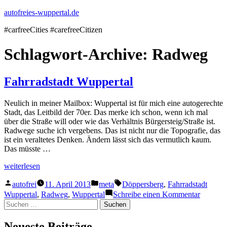
Zum
autofreies-wuppertal.de
Inhalt
#carfreeCities #carefreeCitizen
springen
Schlagwort-Archive:
Radweg
Fahrradstadt Wuppertal
Neulich in meiner Mailbox: Wuppertal ist für mich eine autogerechte
Stadt, das Leitbild der 70er. Das merke ich schon, wenn ich mal
über die Straße will oder wie das Verhältnis Bürgersteig/Straße ist.
Radwege suche ich vergebens. Das ist nicht nur die Topografie, das
ist ein veraltetes Denken. Ändern lässt sich das vermutlich kaum.
Das müsste …
„Fahrradstadt
weiterlesen
Wuppertal“
Veröffentlicht
Veröffentlicht
Schlagwörter:
autofrei
11. April 2013
meta
Döppersberg
,
Fahrradstadt
von
in
zu
Wuppertal
,
Radweg
,
Wuppertal
Schreibe einen Kommentar
Fahrrads
Suchen
Wuppert
nach:
Neueste Beiträge