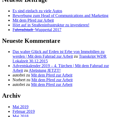
Es sind einfach zu viele Autos
Bewerbung zum Head of Communications and Marketing
Mit dem Pferd zur Arbeit
Hört auf in Straßeninfrastruktur zu investieren!
F̶a̶h̶r̶r̶a̶d̶s̶t̶a̶d̶t̶ ̶ Wuppertal 2017
Neueste Kommentare
Das wahre Glück auf Erden ist Erbe von Immobilien zu
werden | Mit dem Fahrrad zur Arbeit
zu
Transkript WDR
Lokalzeit 30.12.2015
Adventskalender 2019 – 4. Türchen | Mit dem Fahrrad zur
Arbeit
zu
Abrüstung JETZT!
autofrei
zu
Mit dem Pferd zur Arbeit
Norbert
zu
Mit dem Pferd zur Arbeit
autofrei
zu
Mit dem Pferd zur Arbeit
Archiv
Mai 2019
Februar 2019
Mai 2018