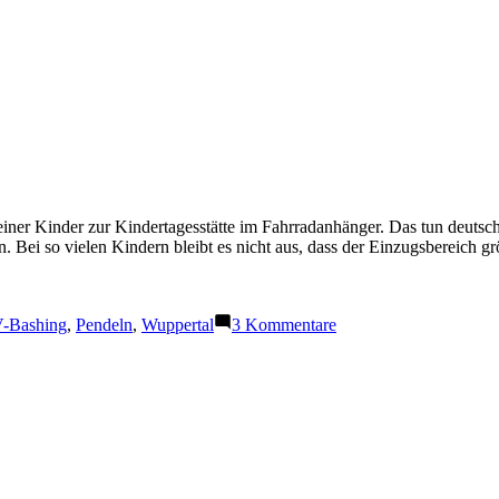
er Kinder zur Kindertagesstätte im Fahrradanhänger. Das tun deutschla
 Bei so vielen Kindern bleibt es nicht aus, dass der Einzugsbereich gr
zu
-Bashing
,
Pendeln
,
Wuppertal
3 Kommentare
Bring-
und
Abholwahnsinn