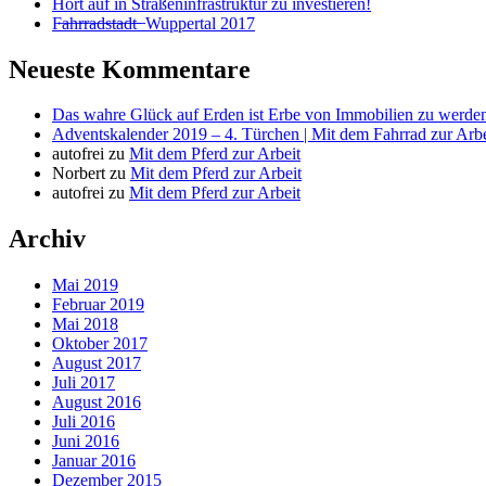
Hört auf in Straßeninfrastruktur zu investieren!
F̶a̶h̶r̶r̶a̶d̶s̶t̶a̶d̶t̶ ̶ Wuppertal 2017
Neueste Kommentare
Das wahre Glück auf Erden ist Erbe von Immobilien zu werden
Adventskalender 2019 – 4. Türchen | Mit dem Fahrrad zur Arbe
autofrei
zu
Mit dem Pferd zur Arbeit
Norbert
zu
Mit dem Pferd zur Arbeit
autofrei
zu
Mit dem Pferd zur Arbeit
Archiv
Mai 2019
Februar 2019
Mai 2018
Oktober 2017
August 2017
Juli 2017
August 2016
Juli 2016
Juni 2016
Januar 2016
Dezember 2015