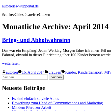
Zum
autofreies-wuppertal.de
Inhalt
#carfreeCities #carefreeCitizen
springen
Monatliche Archive:
April 2014
Bring- und Abholwahnsinn
Das war ein Empfang! Jeden Werktag-Morgen fahre ich einen Teil mein
Fahrrad, obwohl in dieser Einrichtung über 100 Kinder betreut werden.
„Bring-
weiterlesen
und
Veröffentlicht
Veröffentlicht
Schlagwörter:
Abholwahnsinn“
autofrei
16. April 2014
draußen
Kinder
,
Kindertransport
,
MIV
von
in
Suchen
nach:
Neueste Beiträge
Es sind einfach zu viele Autos
Bewerbung zum Head of Communications and Marketing
Mit dem Pferd zur Arbeit