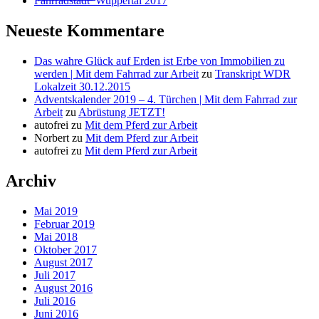
F̶a̶h̶r̶r̶a̶d̶s̶t̶a̶d̶t̶ ̶ Wuppertal 2017
Neueste Kommentare
Das wahre Glück auf Erden ist Erbe von Immobilien zu
werden | Mit dem Fahrrad zur Arbeit
zu
Transkript WDR
Lokalzeit 30.12.2015
Adventskalender 2019 – 4. Türchen | Mit dem Fahrrad zur
Arbeit
zu
Abrüstung JETZT!
autofrei
zu
Mit dem Pferd zur Arbeit
Norbert
zu
Mit dem Pferd zur Arbeit
autofrei
zu
Mit dem Pferd zur Arbeit
Archiv
Mai 2019
Februar 2019
Mai 2018
Oktober 2017
August 2017
Juli 2017
August 2016
Juli 2016
Juni 2016