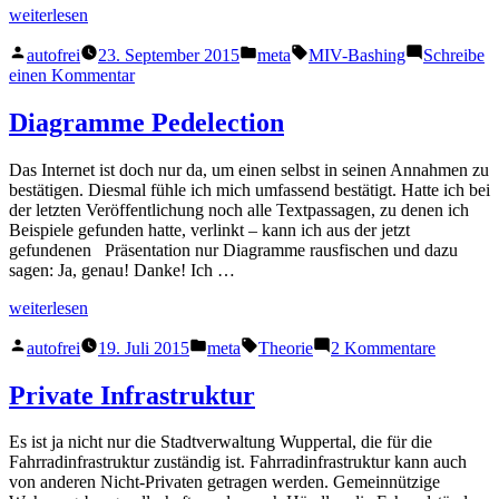
„Manipulierte
weiterlesen
Abgaswerte“
Veröffentlicht
Veröffentlicht
Schlagwörter:
autofrei
23. September 2015
meta
MIV-Bashing
Schreibe
von
in
zu
einen Kommentar
Manipulierte
Abgaswerte
Diagramme Pedelection
Das Internet ist doch nur da, um einen selbst in seinen Annahmen zu
bestätigen. Diesmal fühle ich mich umfassend bestätigt. Hatte ich bei
der letzten Veröffentlichung noch alle Textpassagen, zu denen ich
Beispiele gefunden hatte, verlinkt – kann ich aus der jetzt
gefundenen Präsentation nur Diagramme rausfischen und dazu
sagen: Ja, genau! Danke! Ich …
„Diagramme
weiterlesen
Pedelection“
Veröffentlicht
Veröffentlicht
Schlagwörter:
zu
autofrei
19. Juli 2015
meta
Theorie
2 Kommentare
von
in
Diagram
Pedelect
Private Infrastruktur
Es ist ja nicht nur die Stadtverwaltung Wuppertal, die für die
Fahrradinfrastruktur zuständig ist. Fahrradinfrastruktur kann auch
von anderen Nicht-Privaten getragen werden. Gemeinnützige