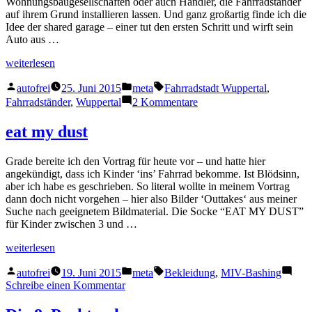
Wohnungsbaugesellschaften oder auch Händler, die Fahrradständer
auf ihrem Grund installieren lassen. Und ganz großartig finde ich die
Idee der shared garage – einer tut den ersten Schritt und wirft sein
Auto aus …
„Private
weiterlesen
Infrastruktur“
Veröffentlicht
Veröffentlicht
Schlagwörter:
autofrei
25. Juni 2015
meta
Fahrradstadt Wuppertal
,
von
in
zu
Fahrradständer
,
Wuppertal
2 Kommentare
Private
Infrastruktur
eat my dust
Grade bereite ich den Vortrag für heute vor – und hatte hier
angekündigt, dass ich Kinder ‘ins’ Fahrrad bekomme. Ist Blödsinn,
aber ich habe es geschrieben. So literal wollte in meinem Vortrag
dann doch nicht vorgehen – hier also Bilder ‘Outtakes‘ aus meiner
Suche nach geeignetem Bildmaterial. Die Socke “EAT MY DUST”
für Kinder zwischen 3 und …
„eat
weiterlesen
my
Veröffentlicht
Veröffentlicht
Schlagwörter:
dust“
autofrei
19. Juni 2015
meta
Bekleidung
,
MIV-Bashing
von
in
zu
Schreibe einen Kommentar
eat
my