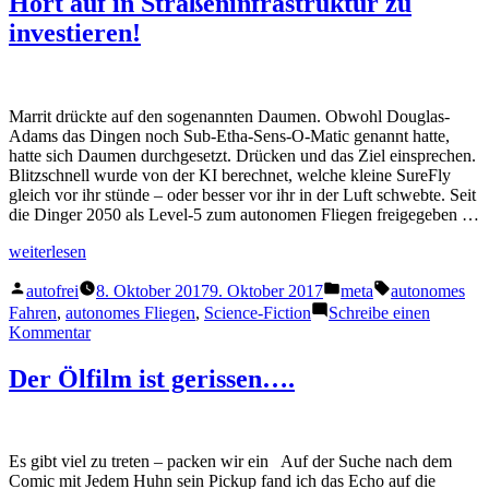
Hört auf in Straßeninfrastruktur zu
Marketing“
Head
investieren!
of
Communications
and
Marketing
Marrit drückte auf den sogenannten Daumen. Obwohl Douglas-
Adams das Dingen noch Sub-Etha-Sens-O-Matic genannt hatte,
hatte sich Daumen durchgesetzt. Drücken und das Ziel einsprechen.
Blitzschnell wurde von der KI berechnet, welche kleine SureFly
gleich vor ihr stünde – oder besser vor ihr in der Luft schwebte. Seit
die Dinger 2050 als Level-5 zum autonomen Fliegen freigegeben …
„Hört
weiterlesen
auf
Veröffentlicht
Veröffentlicht
Schlagwörter:
in
autofrei
8. Oktober 2017
9. Oktober 2017
meta
autonomes
von
in
Straßeninfrastruktur
Fahren
,
autonomes Fliegen
,
Science-Fiction
Schreibe einen
zu
zu
Kommentar
investieren!“
Hört
auf
Der Ölfilm ist gerissen….
in
Straßeninfrastruktur
zu
investieren!
Es gibt viel zu treten – packen wir ein Auf der Suche nach dem
Comic mit Jedem Huhn sein Pickup fand ich das Echo auf die