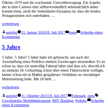
Ölkrise 1979 und die wachsende Umweltbewegung. Ein Aspekt,
der in dem Cartoon eher selbstverständlich nebensächlich daher
kommt (nein, nicht der Seitenläufer-Dynamo) ist, dass die beiden
Protagnonisten sich unterhalten. …
„Der
weiterlesen
Ölfilm
Veröffentlicht
Veröffentlicht
ist
autofrei
21. Januar 2016
19. Juli 2017
meta
Schreibe einen
von
in
gerissen….“
zu
Kommentar
Der
Ölfilm
5 Jahre
ist
gerissen….
5 Jahre. 5 Jahre! 5 Jahre habe ich gebraucht, um nach der
Anschaffung eines Pedelecs meinen Zweitwagen abzustoßen. Es ist
schon so, dass ich mutwillig Fahrrad fahre und dass ich, obwohl ich
an meinem 18. Geburtstag schon über einen Führerschein verfügte,
immer schon ein in Maßen gespaltenes Verhältnis zu vierrädriger
Motorisierung hatte. Mit 18 hieß …
„5
weiterlesen
Jahre“
Veröffentlicht
Veröffentlicht
Schla
autofrei
11. Oktober 2015
19. Juli 2017
Fuhrpark
,
meta
von
in
Gescheitertes Mobilitätskonzept
,
MIV-Bashing
,
Pedelec
Schreibe
zu
einen Kommentar