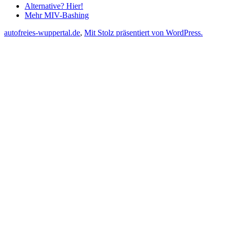
Alternative? Hier!
Mehr MIV-Bashing
autofreies-wuppertal.de
,
Mit Stolz präsentiert von WordPress.