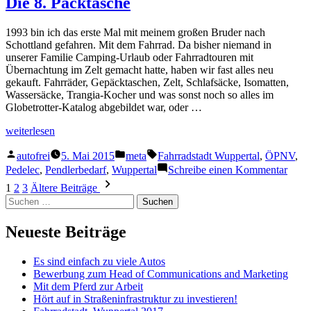
Die 8. Packtasche
dust
1993 bin ich das erste Mal mit meinem großen Bruder nach
Schottland gefahren. Mit dem Fahrrad. Da bisher niemand in
unserer Familie Camping-Urlaub oder Fahrradtouren mit
Übernachtung im Zelt gemacht hatte, haben wir fast alles neu
gekauft. Fahrräder, Gepäcktaschen, Zelt, Schlafsäcke, Isomatten,
Wassersäcke, Trangia-Kocher und was sonst noch so alles im
Globetrotter-Katalog abgebildet war, oder …
„Die
weiterlesen
8.
Veröffentlicht
Veröffentlicht
Schlagwörter:
Packtasche“
autofrei
5. Mai 2015
meta
Fahrradstadt Wuppertal
,
ÖPNV
,
von
in
zu
Pedelec
,
Pendlerbedarf
,
Wuppertal
Schreibe einen Kommentar
Die
Seitennummerierung
1
2
3
Ältere Beiträge
8.
Suchen
der
Packt
nach:
Beiträge
Neueste Beiträge
Es sind einfach zu viele Autos
Bewerbung zum Head of Communications and Marketing
Mit dem Pferd zur Arbeit
Hört auf in Straßeninfrastruktur zu investieren!