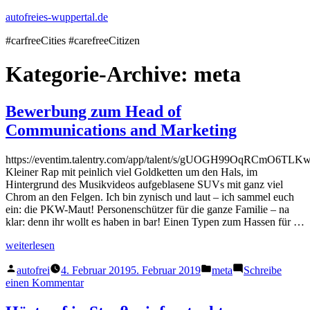
Zum
autofreies-wuppertal.de
Inhalt
#carfreeCities #carefreeCitizen
springen
Kategorie-Archive:
meta
Bewerbung zum Head of
Communications and Marketing
https://eventim.talentry.com/app/talent/s/gUOGH99OqRCmO6TLKwm
Kleiner Rap mit peinlich viel Goldketten um den Hals, im
Hintergrund des Musikvideos aufgeblasene SUVs mit ganz viel
Chrom an den Felgen. Ich bin zynisch und laut – ich sammel euch
ein: die PKW-Maut! Personenschützer für die ganze Familie – na
klar: denn ihr wollt es haben in bar! Einen Typen zum Hassen für …
„Bewerbung
weiterlesen
zum
Veröffentlicht
Veröffentlicht
Head
autofrei
4. Februar 2019
5. Februar 2019
meta
Schreibe
von
in
of
zu
einen Kommentar
Communications
Bewerbung
and
zum