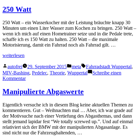
5
Jahre
250 Watt
250 Watt – ein Wasserkocher mit der Leistung bräuchte knapp 30
Minuten um einen Liter Wasser zum Kochen zu bringen. 250 Watt –
wenn ich mich auf einen Hometrainer setze und in die Pedale trete,
schaffe ich es 150 Watt zu halten. 250 Watt – die maximale
Motorisierung, damit ein Fahrrad noch als Fahrrad gilt. …
„250
weiterlesen
Watt“
Veröffentlicht
Veröffentlicht
Schlagwörter:
autofrei
29. September 2015
meta
Fahrradstadt Wuppertal
,
von
in
MIV-Bashing
,
Pedelec
,
Theorie
,
Wuppertal
Schreibe einen
zu
Kommentar
250
Watt
Manipulierte Abgaswerte
Eigentlich versuche ich in diesem Blog keine aktuellen Themen zu
kommentieren. Gut – Weihnachten mal … Aber, ich war grade auf
der Motivsuche nach einer Vertiefung des Abgasthemas, und dann
stellt jemand lapidar fest “We totally screwed up.”. Und auf einmal
relativiert sich der BMW mit der manipulierten Abgasanlage. Es
sind nicht nur die Fahrzeughaltenden, …