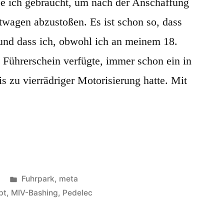
abe ich gebraucht, um nach der Anschaffung
wagen abzustoßen. Es ist schon so, dass
 und dass ich, obwohl ich an meinem 18.
 Führerschein verfügte, immer schon ein in
s zu vierrädriger Motorisierung hatte. Mit
Veröffentlicht
Fuhrpark
,
meta
in
pt
,
MIV-Bashing
,
Pedelec