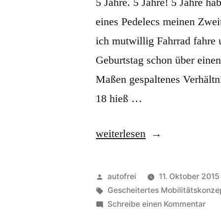
5 Jahre. 5 Jahre! 5 Jahre h
eines Pedelecs meinen Zweit
ich mutwillig Fahrrad fahre
Geburtstag schon über einen
Maßen gespaltenes Verhältni
18 hieß …
„5
weiterlesen
Jahre“
Veröffentlicht
autofrei
11. Oktober 2015
von
Schlagwörter:
Gescheitertes Mobilitätskonze
zu
Schreibe einen Kommentar
5