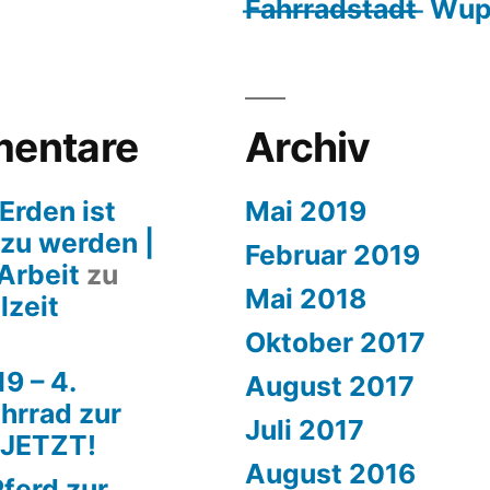
F̶a̶h̶r̶r̶a̶d̶s̶t̶a̶d̶t̶ 
entare
Archiv
Erden ist
Mai 2019
 zu werden |
Februar 2019
Arbeit
zu
Mai 2018
lzeit
Oktober 2017
9 – 4.
August 2017
hrrad zur
Juli 2017
 JETZT!
August 2016
ferd zur