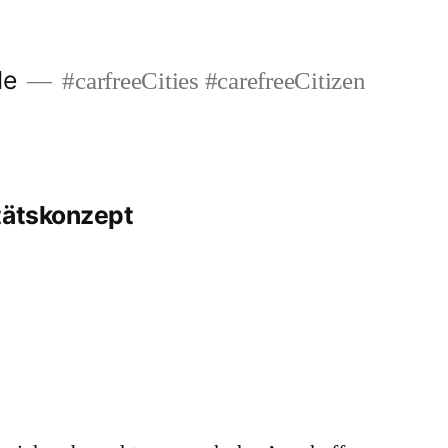
de
#carfreeCities #carefreeCitizen
tätskonzept