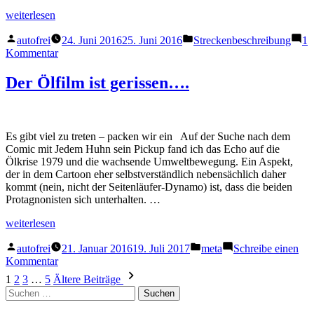
„Mit
weiterlesen
dem
Veröffentlicht
Veröffentlicht
Umweltverbund
autofrei
24. Juni 2016
25. Juni 2016
Streckenbeschreibung
1
von
in
zur
zu
Kommentar
Schule“
Mit
dem
Der Ölfilm ist gerissen….
Umweltverbund
zur
Schule
Es gibt viel zu treten – packen wir ein Auf der Suche nach dem
Comic mit Jedem Huhn sein Pickup fand ich das Echo auf die
Ölkrise 1979 und die wachsende Umweltbewegung. Ein Aspekt,
der in dem Cartoon eher selbstverständlich nebensächlich daher
kommt (nein, nicht der Seitenläufer-Dynamo) ist, dass die beiden
Protagnonisten sich unterhalten. …
„Der
weiterlesen
Ölfilm
Veröffentlicht
Veröffentlicht
ist
autofrei
21. Januar 2016
19. Juli 2017
meta
Schreibe einen
von
in
gerissen….“
zu
Kommentar
Seitennummerierung
Der
1
2
3
…
5
Ältere Beiträge
Ölfilm
Suchen
der
ist
nach:
gerissen….