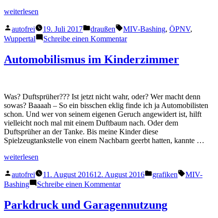
„Repression
weiterlesen
bringt
Veröffentlicht
Veröffentlicht
Schlagwörter:
wohl
autofrei
19. Juli 2017
draußen
MIV-Bashing
,
ÖPNV
,
von
in
was!“
zu
Wuppertal
Schreibe einen Kommentar
Repression
bringt
Automobilismus im Kinderzimmer
wohl
was!
Was? Duftsprüher??? Ist jetzt nicht wahr, oder? Wer macht denn
sowas? Baaaah – So ein bisschen eklig finde ich ja Automobilisten
schon. Und wer von seinem eigenen Geruch angewidert ist, hilft
vielleicht noch mal mit einem Duftbaum nach. Oder dem
Duftsprüher an der Tanke. Bis meine Kinder diese
Spielzeugtankstelle von einem Nachbarn geerbt hatten, kannte …
„Automobilismus
weiterlesen
im
Veröffentlicht
Veröffentlicht
Schlagwört
Kinderzimmer“
autofrei
11. August 2016
12. August 2016
grafiken
MIV-
von
in
zu
Bashing
Schreibe einen Kommentar
Automobilismus
im
Parkdruck und Garagennutzung
Kinderzimmer