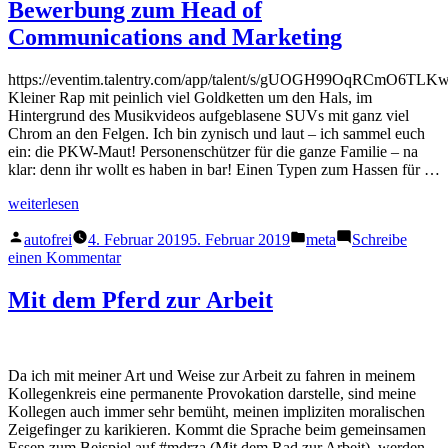
Autos“
sind
Bewerbung zum Head of
einfach
Communications and Marketing
zu
viele
Autos
https://eventim.talentry.com/app/talent/s/gUOGH99OqRCmO6TLKwm
Kleiner Rap mit peinlich viel Goldketten um den Hals, im
Hintergrund des Musikvideos aufgeblasene SUVs mit ganz viel
Chrom an den Felgen. Ich bin zynisch und laut – ich sammel euch
ein: die PKW-Maut! Personenschützer für die ganze Familie – na
klar: denn ihr wollt es haben in bar! Einen Typen zum Hassen für …
„Bewerbung
weiterlesen
zum
Veröffentlicht
Veröffentlicht
Head
autofrei
4. Februar 2019
5. Februar 2019
meta
Schreibe
von
in
of
zu
einen Kommentar
Communications
Bewerbung
and
zum
Mit dem Pferd zur Arbeit
Marketing“
Head
of
Communications
and
Da ich mit meiner Art und Weise zur Arbeit zu fahren in meinem
Marketing
Kollegenkreis eine permanente Provokation darstelle, sind meine
Kollegen auch immer sehr bemüht, meinen impliziten moralischen
Zeigefinger zu karikieren. Kommt die Sprache beim gemeinsamen
Essen zum Beispiel auf #mdrza (Mit dem Rad zur Arbeit), werden