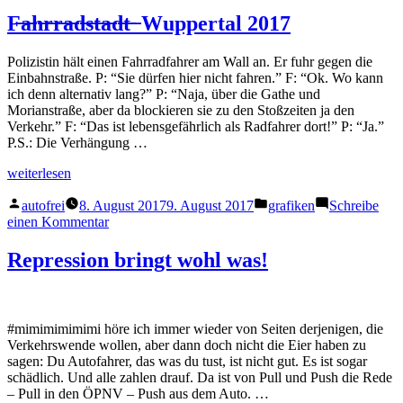
Hört
auf
F̶a̶h̶r̶r̶a̶d̶s̶t̶a̶d̶t̶ ̶ Wuppertal 2017
in
Straßeninfrastruktur
Polizistin hält einen Fahrradfahrer am Wall an. Er fuhr gegen die
zu
Einbahnstraße. P: “Sie dürfen hier nicht fahren.” F: “Ok. Wo kann
investieren!
ich denn alternativ lang?” P: “Naja, über die Gathe und
Morianstraße, aber da blockieren sie zu den Stoßzeiten ja den
Verkehr.” F: “Das ist lebensgefährlich als Radfahrer dort!” P: “Ja.”
P.S.: Die Verhängung …
„F̶a̶h̶r̶r̶a̶d̶s̶t̶a̶d̶t̶
weiterlesen
Veröffentlicht
Veröffentlicht
Wuppertal
autofrei
8. August 2017
9. August 2017
grafiken
Schreibe
von
in
2017“
zu
einen Kommentar
F̶a̶h̶r̶r̶a̶d̶s̶t̶a̶d̶t̶
Repression bringt wohl was!
Wuppertal
2017
#mimimimimimi höre ich immer wieder von Seiten derjenigen, die
Verkehrswende wollen, aber dann doch nicht die Eier haben zu
sagen: Du Autofahrer, das was du tust, ist nicht gut. Es ist sogar
schädlich. Und alle zahlen drauf. Da ist von Pull und Push die Rede
– Pull in den ÖPNV – Push aus dem Auto. …