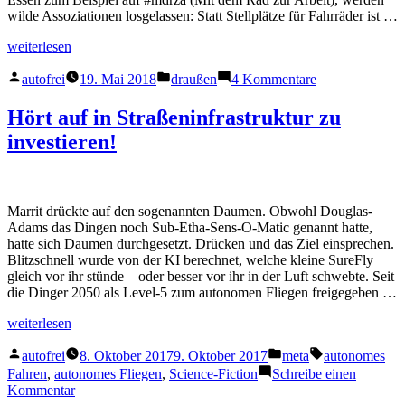
wilde Assoziationen losgelassen: Statt Stellplätze für Fahrräder ist …
„Mit
weiterlesen
dem
Veröffentlicht
Veröffentlicht
zu
Pferd
autofrei
19. Mai 2018
draußen
4 Kommentare
von
in
Mit
zur
dem
Arbeit“
Hört auf in Straßeninfrastruktur zu
Pferd
investieren!
zur
Arbeit
Marrit drückte auf den sogenannten Daumen. Obwohl Douglas-
Adams das Dingen noch Sub-Etha-Sens-O-Matic genannt hatte,
hatte sich Daumen durchgesetzt. Drücken und das Ziel einsprechen.
Blitzschnell wurde von der KI berechnet, welche kleine SureFly
gleich vor ihr stünde – oder besser vor ihr in der Luft schwebte. Seit
die Dinger 2050 als Level-5 zum autonomen Fliegen freigegeben …
„Hört
weiterlesen
auf
Veröffentlicht
Veröffentlicht
Schlagwörter:
in
autofrei
8. Oktober 2017
9. Oktober 2017
meta
autonomes
von
in
Straßeninfrastruktur
Fahren
,
autonomes Fliegen
,
Science-Fiction
Schreibe einen
zu
zu
Kommentar
investieren!“