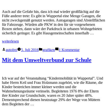
Auch auf die Gefahr hin, dass ich mal wieder großflächig auf die
Füße anderer trete: Es gibt in Wuppertal eine Menge Garagen, die
nicht zweckgemäß genutzt werden. Autogaragen sind Abstellflächen
für Fahrzeuge. Würden alle PKW in den für sie vorgesehenen
Boxen stehen, dann wäre der Parkdruck in urbanen Wohngebieten
sicherlich geringer. Es gibt Hausgemeinschaften innerhalb …
„Parkdruck
weiterlesen
und
Veröffentlicht
Veröffentlicht
zu
Garagennutzung“
autofrei
5. Juli 2016
grafiken
1 Kommentar
von
in
Parkdruck
und
Mit dem Umweltverbund zur Schule
Garagennutzung
Ich war auf der Veranstaltung “Kindermobilität in Wuppertal”. Und
habe Herrn Keil und Frau Holzmann zugehört, wie die Räume, die
Kinder bestreichen immer kleiner werden und die
Wahrnehmungsräume verinseln. Begleiteten 1976 8% der Eltern
ihre Kinder zur Grundschule, waren es 20 Jahre später 48%.
Dementsprechend dienen heutzutage 29% der Wege von Müttern
dem Begleiten der …