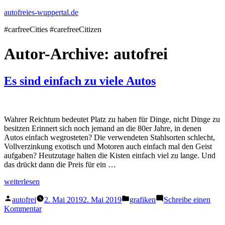
Zum
autofreies-wuppertal.de
Inhalt
#carfreeCities #carefreeCitizen
springen
Autor-Archive:
autofrei
Es sind einfach zu viele Autos
Wahrer Reichtum bedeutet Platz zu haben für Dinge, nicht Dinge zu
besitzen Erinnert sich noch jemand an die 80er Jahre, in denen
Autos einfach wegrosteten? Die verwendeten Stahlsorten schlecht,
Vollverzinkung exotisch und Motoren auch einfach mal den Geist
aufgaben? Heutzutage halten die Kisten einfach viel zu lange. Und
das drückt dann die Preis für ein …
„Es
weiterlesen
sind
Veröffentlicht
Veröffentlicht
einfach
autofrei
2. Mai 2019
2. Mai 2019
grafiken
Schreibe einen
von
in
zu
zu
Kommentar
viele
Es