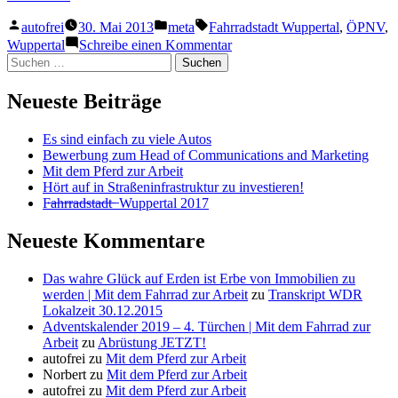
Wuppertal“
Veröffentlicht
Veröffentlicht
Schlagwörter:
autofrei
30. Mai 2013
meta
Fahrradstadt Wuppertal
,
ÖPNV
,
von
in
zu
Wuppertal
Schreibe einen Kommentar
Fahrradstadt
Suchen
Wuppertal
nach:
Neueste Beiträge
Es sind einfach zu viele Autos
Bewerbung zum Head of Communications and Marketing
Mit dem Pferd zur Arbeit
Hört auf in Straßeninfrastruktur zu investieren!
F̶a̶h̶r̶r̶a̶d̶s̶t̶a̶d̶t̶ ̶ Wuppertal 2017
Neueste Kommentare
Das wahre Glück auf Erden ist Erbe von Immobilien zu
werden | Mit dem Fahrrad zur Arbeit
zu
Transkript WDR
Lokalzeit 30.12.2015
Adventskalender 2019 – 4. Türchen | Mit dem Fahrrad zur
Arbeit
zu
Abrüstung JETZT!
autofrei
zu
Mit dem Pferd zur Arbeit
Norbert
zu
Mit dem Pferd zur Arbeit
autofrei
zu
Mit dem Pferd zur Arbeit