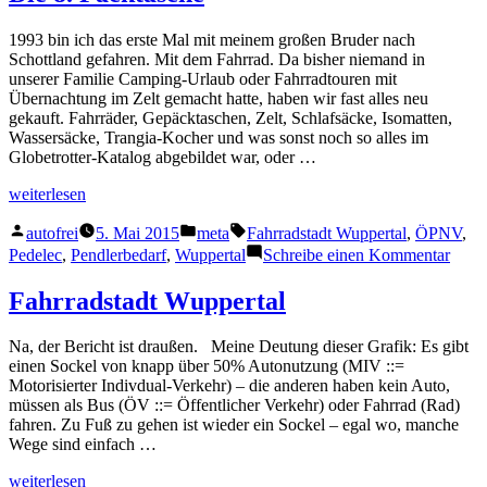
wohl
was!
1993 bin ich das erste Mal mit meinem großen Bruder nach
Schottland gefahren. Mit dem Fahrrad. Da bisher niemand in
unserer Familie Camping-Urlaub oder Fahrradtouren mit
Übernachtung im Zelt gemacht hatte, haben wir fast alles neu
gekauft. Fahrräder, Gepäcktaschen, Zelt, Schlafsäcke, Isomatten,
Wassersäcke, Trangia-Kocher und was sonst noch so alles im
Globetrotter-Katalog abgebildet war, oder …
„Die
weiterlesen
8.
Veröffentlicht
Veröffentlicht
Schlagwörter:
Packtasche“
autofrei
5. Mai 2015
meta
Fahrradstadt Wuppertal
,
ÖPNV
,
von
in
zu
Pedelec
,
Pendlerbedarf
,
Wuppertal
Schreibe einen Kommentar
Die
8.
Fahrradstadt Wuppertal
Packt
Na, der Bericht ist draußen. Meine Deutung dieser Grafik: Es gibt
einen Sockel von knapp über 50% Autonutzung (MIV ::=
Motorisierter Indivdual-Verkehr) – die anderen haben kein Auto,
müssen als Bus (ÖV ::= Öffentlicher Verkehr) oder Fahrrad (Rad)
fahren. Zu Fuß zu gehen ist wieder ein Sockel – egal wo, manche
Wege sind einfach …
„Fahrradstadt
weiterlesen