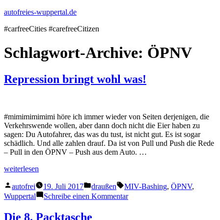
Zum
autofreies-wuppertal.de
Inhalt
#carfreeCities #carefreeCitizen
springen
Schlagwort-Archive:
ÖPNV
Repression bringt wohl was!
#mimimimimimi höre ich immer wieder von Seiten derjenigen, die
Verkehrswende wollen, aber dann doch nicht die Eier haben zu
sagen: Du Autofahrer, das was du tust, ist nicht gut. Es ist sogar
schädlich. Und alle zahlen drauf. Da ist von Pull und Push die Rede
– Pull in den ÖPNV – Push aus dem Auto. …
„Repression
weiterlesen
bringt
Veröffentlicht
Veröffentlicht
Schlagwörter:
wohl
autofrei
19. Juli 2017
draußen
MIV-Bashing
,
ÖPNV
,
von
in
was!“
zu
Wuppertal
Schreibe einen Kommentar
Repression
bringt
Die 8. Packtasche