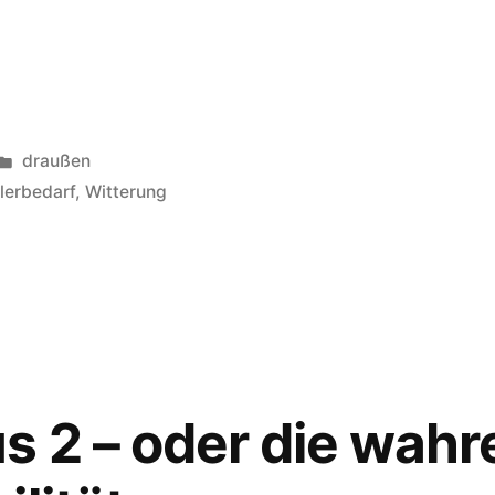
Veröffentlicht
draußen
in
lerbedarf
,
Witterung
rradständer
it
s 2 – oder die wahr