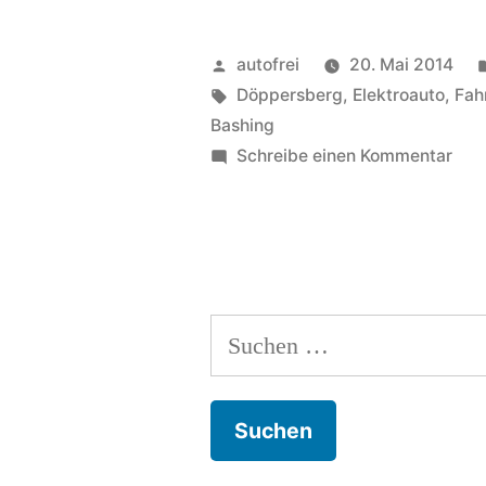
Parkhaus
2
Veröffentlicht
autofrei
20. Mai 2014
–
von
Schlagwörter:
Döppersberg
,
Elektroauto
,
Fah
Bashing
oder
zu
Schreibe einen Kommentar
die
Im
Par
wahre
2
Elektromobilität“
–
ode
Suchen
die
wah
nach:
Elek