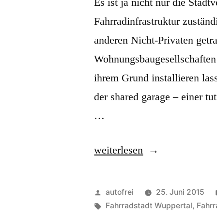
Es ist ja nicht nur die Stadt
Fahrradinfrastruktur zuständ
anderen Nicht-Privaten get
Wohnungsbaugesellschaften 
ihrem Grund installieren las
der shared garage – einer tut
…
„Private
weiterlesen
Infrastruktur“
Veröffentlicht
autofrei
25. Juni 2015
von
Schlagwörter:
Fahrradstadt Wuppertal
,
Fahrr