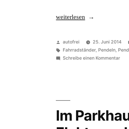
„Fahrradständer
weiterlesen
auf
der
Veröffentlicht
autofrei
25. Juni 2014
Arbeit“
von
Schlagwörter:
Fahrradständer
,
Pendeln
,
Pend
zu
Schreibe einen Kommentar
Fah
auf
der
Arbe
Im Parkhau