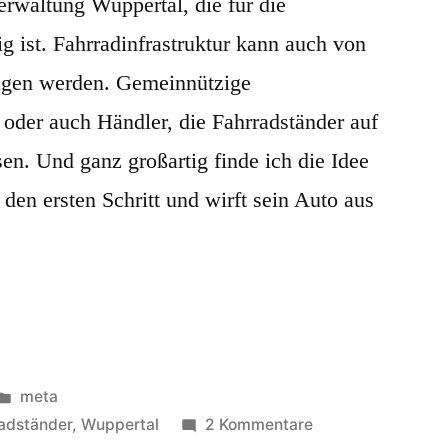
verwaltung Wuppertal, die für die
ig ist. Fahrradinfrastruktur kann auch von
ragen werden. Gemeinnützige
oder auch Händler, die Fahrradständer auf
sen. Und ganz großartig finde ich die Idee
 den ersten Schritt und wirft sein Auto aus
Veröffentlicht
meta
in
zu
adständer
,
Wuppertal
2 Kommentare