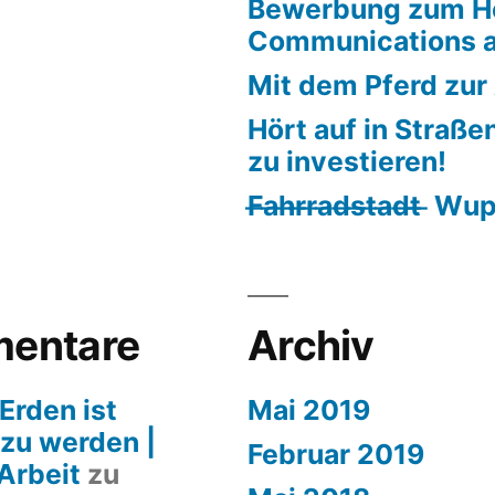
Bewerbung zum H
Communications a
Mit dem Pferd zur
Hört auf in Straße
zu investieren!
F̶a̶h̶r̶r̶a̶d̶s̶t̶a̶d̶t̶ 
entare
Archiv
Erden ist
Mai 2019
 zu werden |
Februar 2019
Arbeit
zu