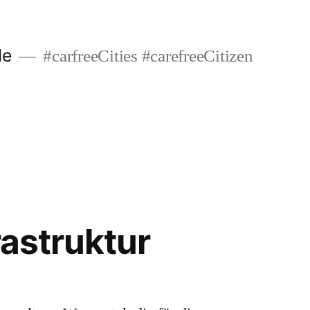
de
#carfreeCities #carefreeCitizen
rastruktur