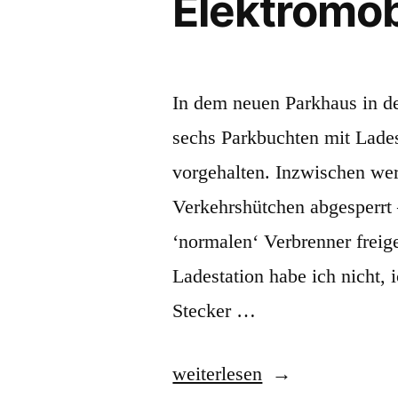
Elektromobi
In dem neuen Parkhaus in d
sechs Parkbuchten mit Lades
vorgehalten. Inzwischen we
Verkehrshütchen abgesperrt 
‘normalen‘ Verbrenner freig
Ladestation habe ich nicht,
Stecker …
„Im
weiterlesen