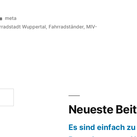
Veröffentlicht
meta
in
rradstadt Wuppertal
,
Fahrradständer
,
MIV-
khaus
r
re
Neueste Bei
tromobilität
Es sind einfach zu