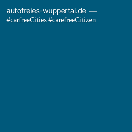
Zum
autofreies-wuppertal.de
Inhalt
#carfreeCities #carefreeCitizen
springen