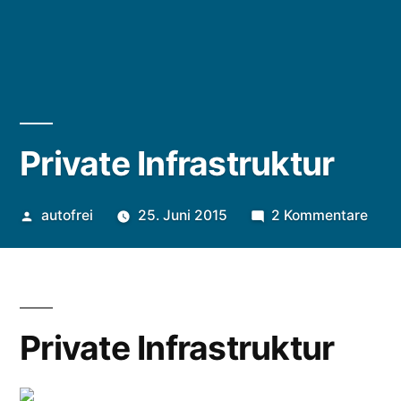
Private Infrastruktur
Veröffentlicht
zu
autofrei
25. Juni 2015
2 Kommentare
von
Priv
Infra
Private Infrastruktur