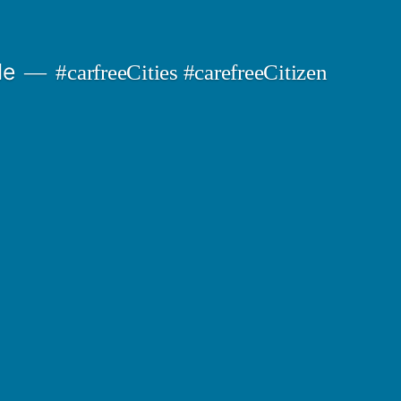
de
#carfreeCities #carefreeCitizen