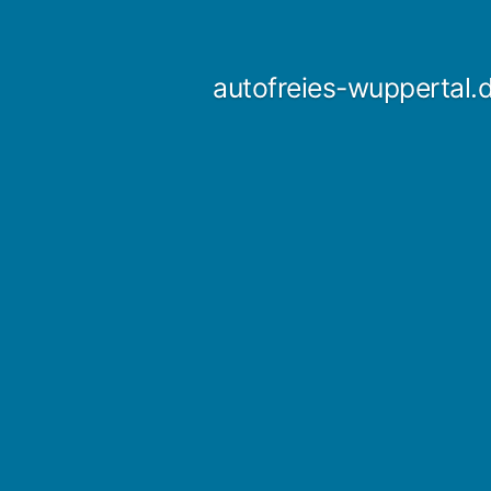
Zum
Inhalt
autofreies-wuppertal.
springen