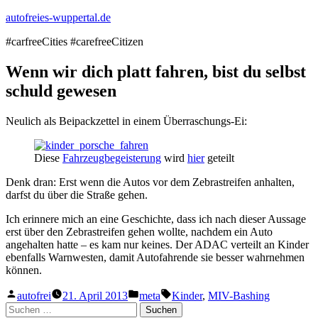
Zum
autofreies-wuppertal.de
Inhalt
#carfreeCities #carefreeCitizen
springen
Wenn wir dich platt fahren, bist du selbst
schuld gewesen
Neulich als Beipackzettel in einem Überraschungs-Ei:
Diese
Fahrzeugbegeisterung
wird
hier
geteilt
Denk dran: Erst wenn die Autos vor dem Zebrastreifen anhalten,
darfst du über die Straße gehen.
Ich erinnere mich an eine Geschichte, dass ich nach dieser Aussage
erst über den Zebrastreifen gehen wollte, nachdem ein Auto
angehalten hatte – es kam nur keines. Der ADAC verteilt an Kinder
ebenfalls Warnwesten, damit Autofahrende sie besser wahrnehmen
können.
Veröffentlicht
Veröffentlicht
Schlagwörter:
autofrei
21. April 2013
meta
Kinder
,
MIV-Bashing
von
in
Suchen