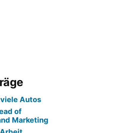
träge
 viele Autos
ead of
nd Marketing
 Arbeit