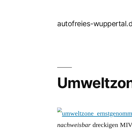
Zum
Inhalt
autofreies-wuppertal.
springen
Umweltzon
nachweisbar
dreckigen MI