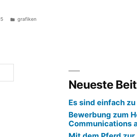
Veröffentlicht
15
grafiken
in
Neueste Bei
Es sind einfach zu
Bewerbung zum H
Communications a
Mit dem Pferd zur