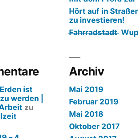
Hört auf in Straße
zu investieren!
F̶a̶h̶r̶r̶a̶d̶s̶t̶a̶d̶t̶ 
entare
Archiv
Erden ist
Mai 2019
 zu werden |
Februar 2019
Arbeit
zu
Mai 2018
lzeit
Oktober 2017
9 – 4.