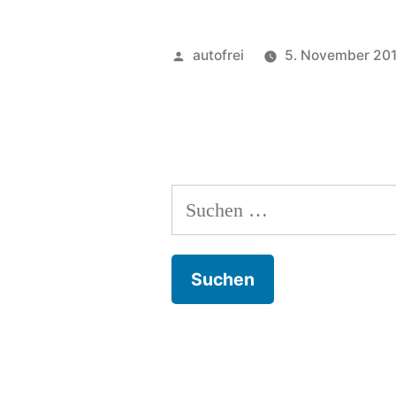
Veröffentlicht
autofrei
5. November 20
von
Suchen
nach: