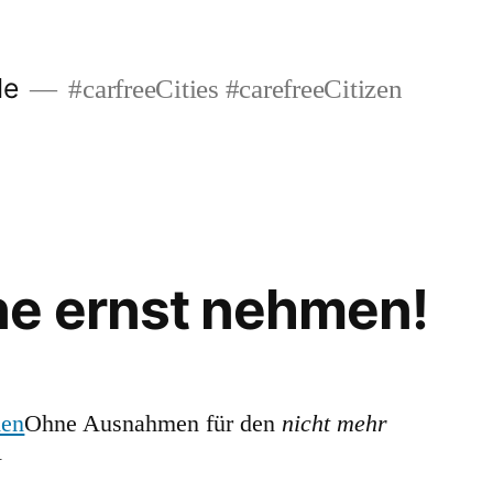
de
#carfreeCities #carefreeCitizen
e ernst nehmen!
Ohne Ausnahmen für den
nicht mehr
V